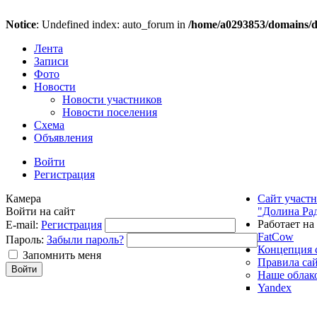
Notice
: Undefined index: auto_forum in
/home/a0293853/domains/do
Лента
Записи
Фото
Новости
Новости участников
Новости поселения
Схема
Объявления
Войти
Регистрация
Камера
Сайт участ
Войти на сайт
"Долина Ра
Работает на
E-mail:
Регистрация
FatCow
Пароль:
Забыли пароль?
Концепция 
Запомнить меня
Правила са
Наше облак
Yandex