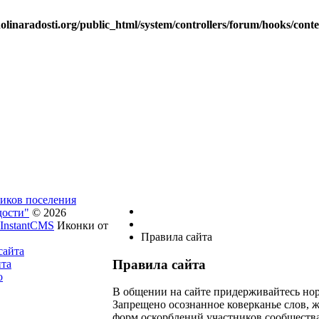
linaradosti.org/public_html/system/controllers/forum/hooks/cont
ников поселения
дости"
© 2026
InstantCMS
Иконки от
Правила сайта
сайта
Правила сайта
йта
о
В общении на сайте придерживайтесь но
Запрещено осознанное коверканье слов, 
форм оскорблений участников сообщества