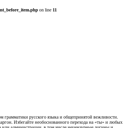
ent_before_item.php
on line
11
рм грамматики русского языка и общепринятой вежливости.
жаргон. Избегайте необоснованного перехода на «ты» и любых
 или администрации, в том числе нецензурные логины и